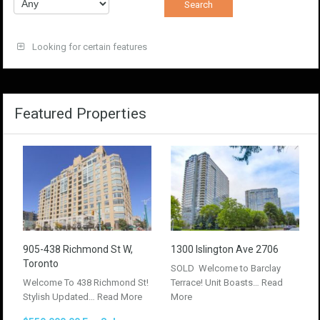
Looking for certain features
Featured Properties
905-438 Richmond St W,
1300 Islington Ave 2706
Toronto
SOLD Welcome to Barclay
Welcome To 438 Richmond St!
Terrace! Unit Boasts…
Read
Stylish Updated…
Read More
More