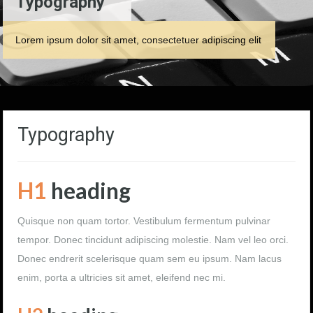
Typography
Lorem ipsum dolor sit amet, consectetuer adipiscing elit
Typography
H1
heading
Quisque non quam tortor. Vestibulum fermentum pulvinar
tempor. Donec tincidunt adipiscing molestie. Nam vel leo orci.
Donec endrerit scelerisque quam sem eu ipsum. Nam lacus
enim, porta a ultricies sit amet, eleifend nec mi.