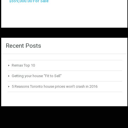
$559,000.00 For Sale
Recent Posts
Remax Top 10
Getting your house “Fit to Sell”
5 Reasons Toronto house prices won’t crash in 2016